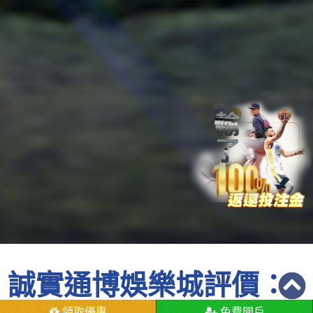
誠實通博娛樂城評價：
領取優惠
免費開戶