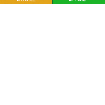
真相曝光！
首頁
老虎機
娛樂城
誠實通博娛樂城評價：真相曝光！
Slot Machine
老虎機
娛樂城