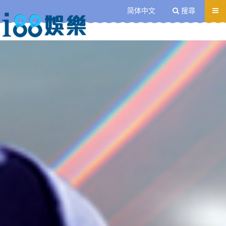
送出
简体中文
搜尋
i88娛樂城世足小組賽投注：最強世界盃讓分教學與獨家盤口策略