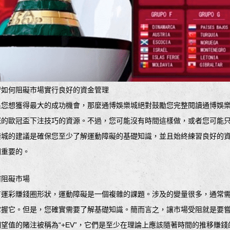
習如何阻礙市場實行良好的資金管理
果您想獲得最大的成功機會，那麼
通博娛樂城
絕對鼓勵您完整閱讀通博娛
您的
歐冠盃下注
技巧的資源。不過，您可能沒有時間這樣做，或者您可能
樂城的建議是確保您至少了解運動障礙的基礎知識，並且始終練習良好的
關重要的。
何阻礙市場
育
運彩賺錢
圈形狀，運動障礙是一個複雜的課題。涉及的變量很多，通常
掌握它。但是，您確實需要了解基礎知識。簡而言之，讓市場受阻就是要
期望值的賭注被稱為“+EV”，它們是至少在理論上應該隨著時間的推移賺