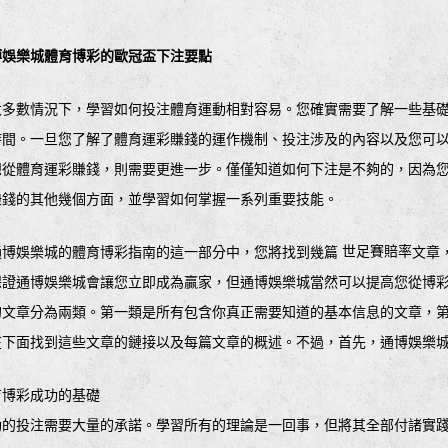
博娛樂城
體育博彩的
歐冠盃下注
要點
大多數情況下，學習如何投注體育運動相對容易。您確實需要了解一些基
時間。一旦您了解了體育
運彩賺錢
的運作機制、投注涉及的內容以及您可
想從體育
運彩賺錢
，則需要更進一步。僅僅知道如何下注是不夠的，因為
賺錢
的其他幾個方面，並學習如何掌握一系列重要技能。
世足賽賠率
通博娛樂城
的體育博彩指南的這一部分中，您將找到幾篇
文章
保證通博娛樂城會讓您立即成為贏家，但通博娛樂城當然可以提高您從博
的文章分為兩類。第一類是所有包含你真正需要知道的基本信息的文章，
在下面找到這些文章的鏈接以及每篇文章的概述。不過，首先，
通博娛樂
育博彩成功的基礎
功的投注需要大量的承諾。學習所有的理論是一回事，但將其全部付諸實