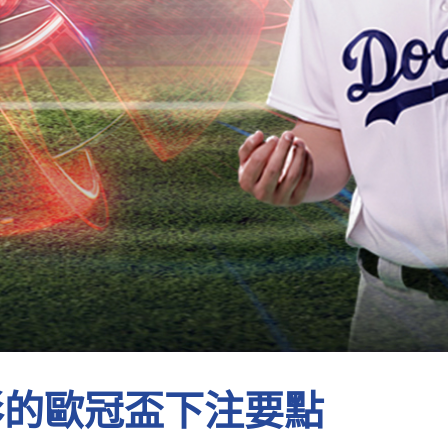
彩的歐冠盃下注要點