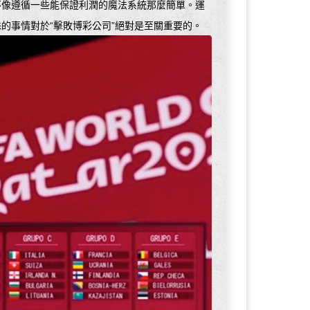
不像遵循一些能保證利潤的魔法系統那麼簡單。運
的事情對於“擊敗博彩公司”絕對是至關重要的。