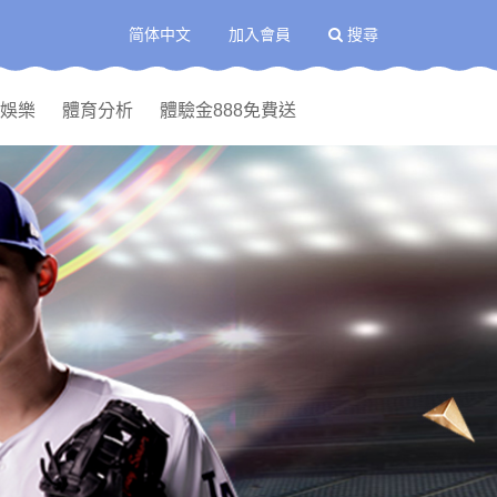
送出
简体中文
加入會員
搜尋
娛樂
體育分析
體驗金888免費送