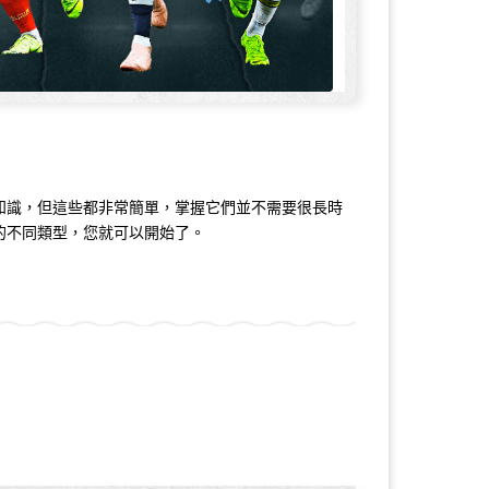
知識，但這些都非常簡單，掌握它們並不需要很長時
的不同類型，您就可以開始了。