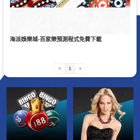
海派娛樂城-百家樂預測程式免費下載
1