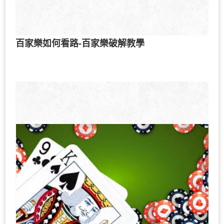
百家樂如何看路-百家樂破解教學