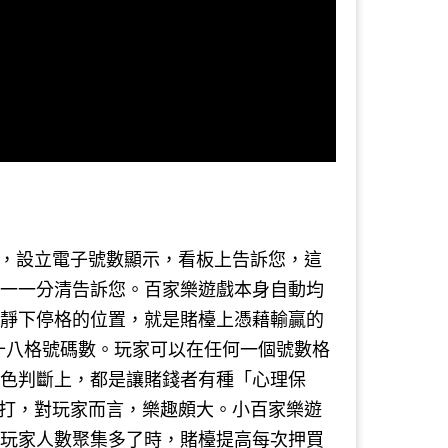
，設立電子號數顯示，看板上告訴您，這
一一分清告訴您。百家樂遊戲本身自動均
靜下停格的位置，就是賭檯上憑藉輸贏的
三十八格號碼數。玩家可以在任何一個號數格
色判斷上，都是讓賭錢者有種「心理保
打，對玩家而言，樂趣頗大。小百家樂遊
玩家人數聚集多了時，賭檯提高每次押買