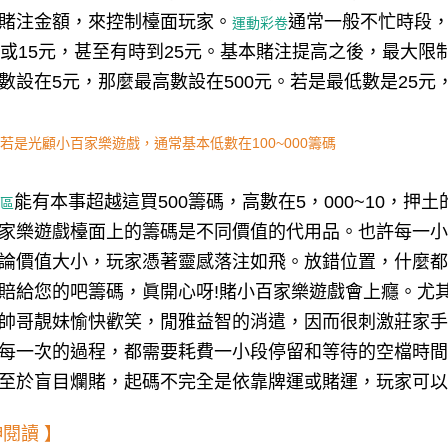
賭注金額，來控制檯面玩家。
通常一般不忙時段，
運動彩卷
元或15元，甚至有時到25元。基本賭注提高之後，最大
數設在5元，那麼最高數設在500元。若是最低數是25元，
若是光顧小百家樂遊戲，通常基本低數在100~000籌碼
能有本事超越這買500籌碼，高數在5，000~10，
區
家樂遊戲檯面上的籌碼是不同價值的代用品。也許每一小片
論價值大小，玩家憑著靈感落注如飛。放錯位置，什麼都
賠給您的吧籌碼，眞開心呀!賭小百家樂遊戲會上癮。尤
帥哥靚妹愉快歡笑，閒雅益智的消遣，因而很刺激莊家手
每一次的過程，都需要耗費一小段停留和等待的空檔時間
至於盲目爛賭，起碼不完全是依靠牌運或賭運，玩家可以
伸閱讀 】