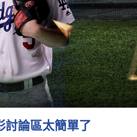
彩討論區太簡單了