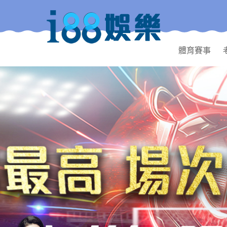
體育賽事
i88娛樂城世足小組賽投注：最強世界盃讓分教學與獨家盤口策略