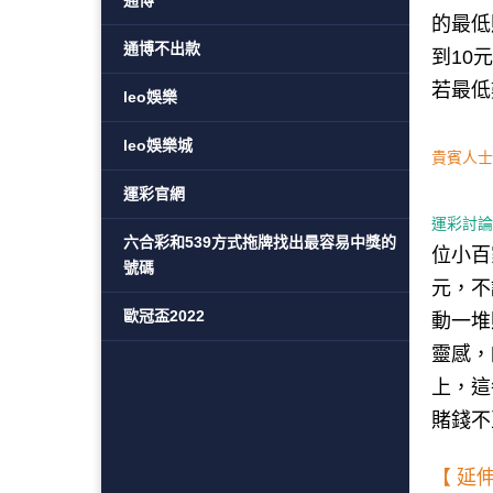
通博
的最低
通博不出款
到10
若最低
leo娛樂
leo娛樂城
貴賓人士
運彩官網
運彩討論
六合彩和539方式拖牌找出最容易中獎的
位小百
號碼
元，不
歐冠盃2022
動一堆
靈感，
上，這
賭錢不
【 延