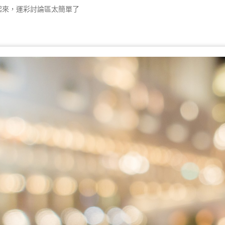
起來，運彩討論區太簡單了