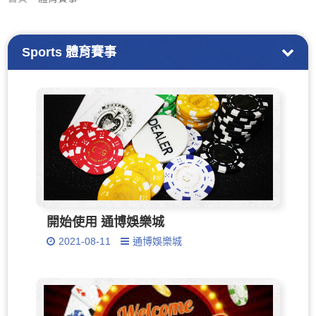
Sports
體育賽事
開始使用 通博娛樂城
2021-08-11
通博娛樂城