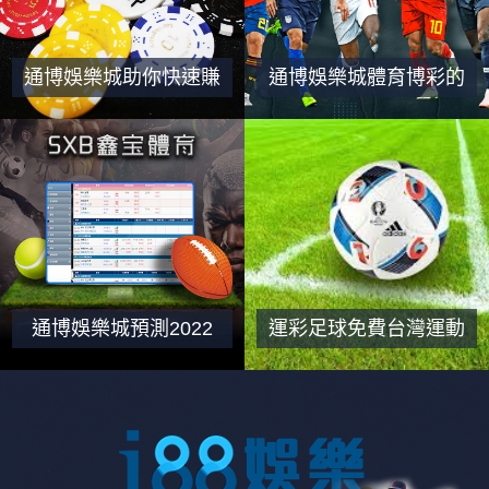
通博娛樂城助你快速賺
通博娛樂城體育博彩的
錢，小本大利，財富無
歐冠盃下注要點
限可能！
通博娛樂城預測2022
運彩足球免費台灣運動
歐冠盃冠軍
彩券分析