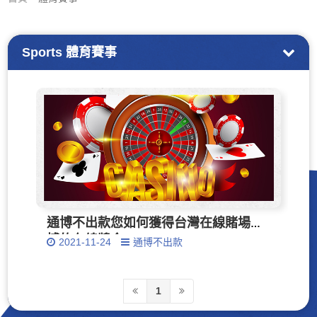
Sports
體育賽事
通博不出款您如何獲得台灣在線賭場賭
博的在線獎金
2021-11-24
通博不出款
1