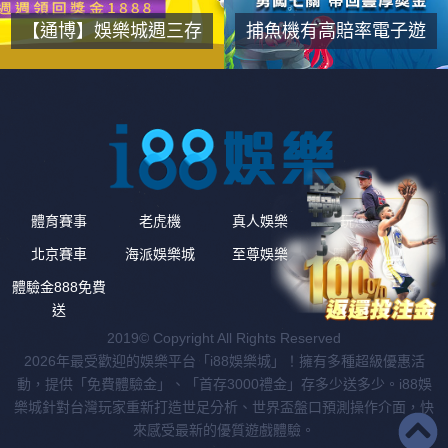
【通博】娛樂城週三存
捕魚機有高賠率電子遊
款送30%
戲攻略技巧
體育賽事
老虎機
真人娛樂
玩運彩
北京賽車
海派娛樂城
至尊娛樂
體育分析
體驗金888免費
送
2019© Copyright All Rights Reserved
2026年最受歡迎的娛樂平台「i88娛樂城」！擁有多種超級優惠活
動，提供「免費體驗金」、「首存3000禮金」存多少送多少。i88娛
樂城針對台灣玩家重新打造世足分析、世界盃盤口預測操作介面，快
來感受最新的優質遊戲體驗。