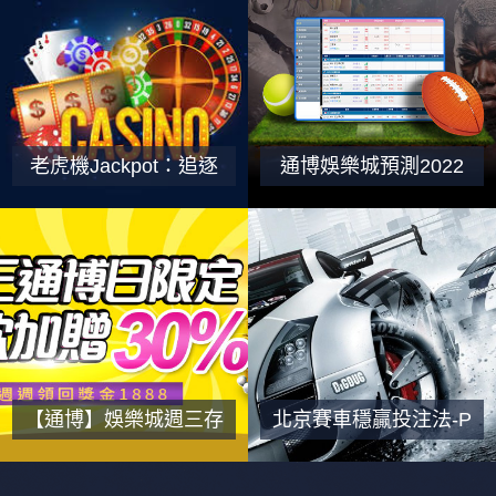
老虎機Jackpot：追逐
通博娛樂城預測2022
雄厚娛樂城巨額獎金的
歐冠盃冠軍
必勝秘訣！
【通博】娛樂城週三存
北京賽車穩贏投注法-P
款送30%
K10五碼技巧分析