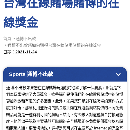
台灣在線賭場賭博的在
線獎金
首頁
通博不出款
通博不出款您如何獲得台灣在線賭場賭博的在線獎金
日期：
2021-11-24
Sports
通博不出款
通博不出款
如果您在在線賭場玩遊戲時必須了解一個要素，那就是它
們為玩家提供了大量獎金。這些福利是使我們的在線歐冠賭場中的賭博
更加刺激和有趣的許多因素。此外，如果您只是對在線賭場的運作方式
感到好奇，那麼利用登錄時的獎金或此類在線遊戲網站提供的不同免費
贈品可能是一種有利可圖的獎勵。然而，有少數人對這種獎金持懷疑態
度。他們似乎認為主要基於互聯網的完全賭場正在免費提供獎金以欺騙
和欺騙人類。更確切地說，這裡是您可以在主要基於 Internet 的完全基